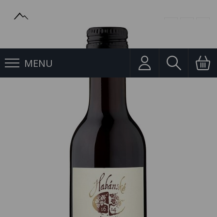
MENU
Jakostní víno
Frankovka 0,187l Habánské Sklepy