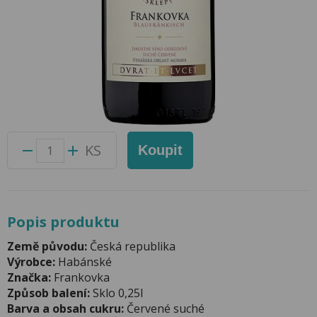
Frankovka 0,187l Habánské Sklepy
Přidat do oblíbených produktů
Foto produktu se může od skutečnosti mírně lišit.
Balení:
24 ks
Kód produktu:
43021900
KS
Koupit
Popis produktu
Země původu:
Česká republika
Výrobce:
Habánské
Značka:
Frankovka
Způsob balení:
Sklo 0,25l
Barva a obsah cukru:
Červené suché