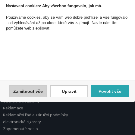
Nastavení cookies: Aby všechno fungovalo, jak má.
Používáme cookies, aby se vám web dobře prohlížel a vše fungovalo
PEAL a.s.
- od vyhledávání až po akce, které vás zajímají. Navíc nám tím
U Plynárny 412/101
pomůžete web zlepšovat.
101 00 Praha 10
Česká republika
Tel.: 272 774 153
E-mail: info@peal.cz
VŠE O NÁKUPU, ESHOP
Registrace
Přihlášení
Zamítnout vše
Upravit
Povolit vše
Nápověda k registraci a nákupu
Obchodní podmínky
Reklamace
Reklamační řád a záruční podmínky
elektronické cigarety
Zapomenuté heslo