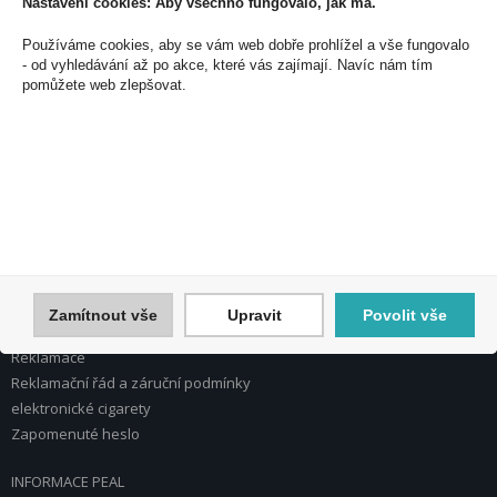
Nastavení cookies: Aby všechno fungovalo, jak má.
PEAL a.s.
Používáme cookies, aby se vám web dobře prohlížel a vše fungovalo
U Plynárny 412/101
- od vyhledávání až po akce, které vás zajímají. Navíc nám tím
101 00 Praha 10
pomůžete web zlepšovat.
Česká republika
Tel.: 272 774 153
E-mail: info@peal.cz
VŠE O NÁKUPU, ESHOP
Registrace
Přihlášení
Nápověda k registraci a nákupu
Zamítnout vše
Upravit
Povolit vše
Obchodní podmínky
Reklamace
Reklamační řád a záruční podmínky
elektronické cigarety
Zapomenuté heslo
INFORMACE PEAL