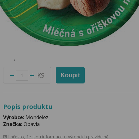
Fidorka Mléčná s Oříškovou Náplní
30g Opavia
Přidat do oblíbených produktů
Foto produktu se může od skutečnosti mírně lišit.
Balení:
30 ks
Kód produktu:
50016500
KS
Koupit
Popis produktu
Výrobce:
Mondelez
Značka:
Opavia
I přesto, že jsou informace o výrobcích pravidelně