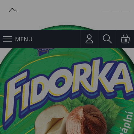
MENU
Oplatky
Fidorka Mléčná s Oříškovou Náplní 30g Opavia