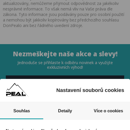
aktualizovány, nemůžeme přijmout odpovědnost za jakékoliv
nesprávné informace. To však nemá vliv na Vaše práva dle
zákona. Tyto informace jsou podávány pouze pro osobní použití
a nemohou být jakkoliv kopírovány bez předchozího souhlasu
DonPealo ani bez řádného uvedení zdroje.
Nezmeškejte naše akce a slevy!
Jednoduše se přihlaste k odběru novinek a využijte
exkluzivních výhod!
Nastavení souborů cookies
Souhlasím se zpracováním osobních údajů *
Souhlas
Detaily
Více o cookies