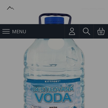
MENU
Provozní kapaliny
Destilovaná Voda 5l