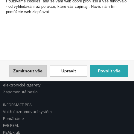
Používáme cookies, aby se vám web dobře prohlížel a vše fungovalo
Česká republika
- od vyhledávání až po akce, které vás zajímají. Navíc nám tím
pomůžete web zlepšovat.
Tel.: 272 774 153
E-mail: info@peal.cz
VŠE O NÁKUPU, ESHOP
Registrace
Přihlášení
Nápověda k registraci a nákupu
Obchodní podmínky
Reklamace
Zamítnout vše
Upravit
Povolit vše
Reklamační řád a záruční podmínky
elektronické cigarety
Zapomenuté heslo
INFORMACE PEAL
Vnitřní oznamovací systém
Pomáháme
FVE PEAL
PEAL klub