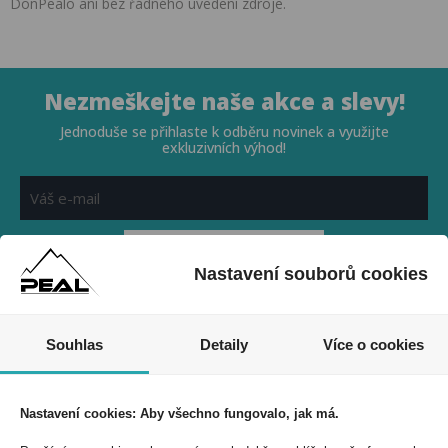
DonPealo ani bez řádného uvedení zdroje.
Nezmeškejte naše akce a slevy!
Jednoduše se přihlaste k odběru novinek a využijte
exkluzivních výhod!
Nastavení souborů cookies
Souhlasím se zpracováním osobních údajů *
Souhlas
Detaily
Více o cookies
PEAL a.s.
U Plynárny 412/101
Nastavení cookies: Aby všechno fungovalo, jak má.
101 00 Praha 10