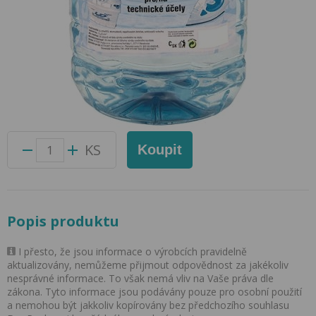
Destilovaná Voda 5l
Přidat do oblíbených produktů
Foto produktu se může od skutečnosti mírně lišit.
Balení:
1 ks
Kód produktu:
62034100
KS
Koupit
Popis produktu
I přesto, že jsou informace o výrobcích pravidelně
aktualizovány, nemůžeme přijmout odpovědnost za jakékoliv
nesprávné informace. To však nemá vliv na Vaše práva dle
zákona. Tyto informace jsou podávány pouze pro osobní použití
a nemohou být jakkoliv kopírovány bez předchozího souhlasu