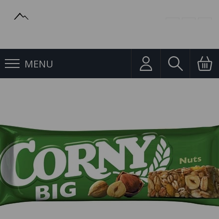
MENU
Cereální výrobky
Corny Big oříšek 50g