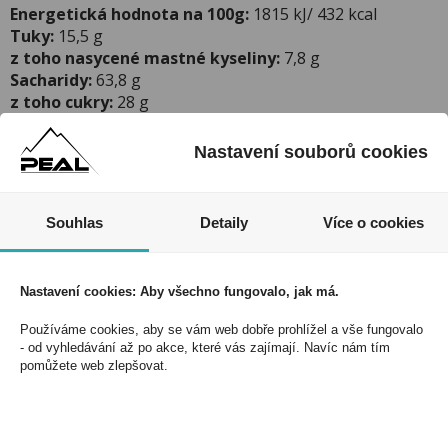
Energetická hodnota na 100g:
1815 kJ/ 432 kcal
Tuky:
15,5 g
z toho nasycené mastné kyseliny:
7,8 g
Sacharidy:
63,8 g
z toho cukry:
28 g
Bílkoviny:
6,7 g
Sůl:
0,58 g
Nastavení souborů cookies
I přesto, že jsou informace o výrobcích pravidelně
aktualizovány, nemůžeme přijmout odpovědnost za jakékoliv
Souhlas
Detaily
Více o cookies
nesprávné informace. To však nemá vliv na Vaše práva dle
zákona. Tyto informace jsou podávány pouze pro osobní použití
a nemohou být jakkoliv kopírovány bez předchozího souhlasu
DonPealo ani bez řádného uvedení zdroje.
Nastavení cookies: Aby všechno fungovalo, jak má.
Používáme cookies, aby se vám web dobře prohlížel a vše fungovalo
- od vyhledávání až po akce, které vás zajímají. Navíc nám tím
pomůžete web zlepšovat.
Nezmeškejte naše akce a slevy!
Jednoduše se přihlaste k odběru novinek a využijte
exkluzivních výhod!