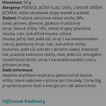
Hmotnost:
50 g
Alergeny:
PŠENICE, JEČNÝ SLAD, OVES, LÍSKOVÉ OŘÍŠKY,
JEČMEN, může obsahovat stopy mandlí a arašídů
Složení:
Pražené celozrnné obilné vločky 28%
(oves, ječmen, pšenice), glukózo-fruktózový
sirup, lískové oříšky 10%, obilné křupky (pšeničná
mouka, cukr, kukuřičná mouka, rýžová
mouka, ječný slad, jedlá sůl, sirup z karamelizovaného
cukru), glukózový sirup, cukr, kukuřičné vločky
(kukuřice, jedlá sůl, extrakt z ječného sladu), kokosový
tuk, pražené kokosové vločky, med, jedlá sůl, emulgátor:
slunečnicový lecitin, sirup z karamelizovaného cukru,
přírodní aroma.
Další informace:
Ideálním doplňkem müsli jsou jednoznačně lískové
oříšky, které nabízíme v tyčince bez čokolády. Corny Big
je správná porce chuti a energie pro váš aktivní život.
Výživové hodnoty