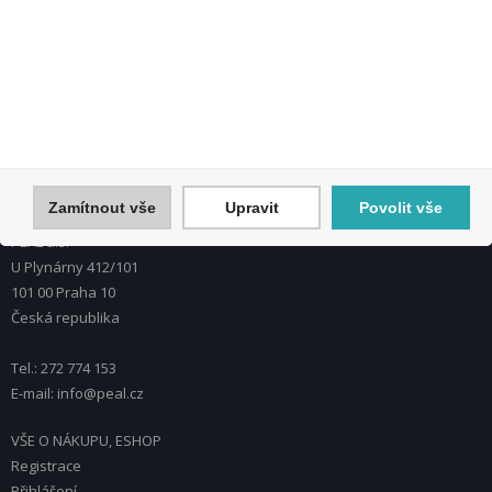
Souhlasím se zpracováním osobních údajů *
Zamítnout vše
Upravit
Povolit vše
PEAL a.s.
U Plynárny 412/101
101 00 Praha 10
Česká republika
Tel.: 272 774 153
E-mail: info@peal.cz
VŠE O NÁKUPU, ESHOP
Registrace
Přihlášení