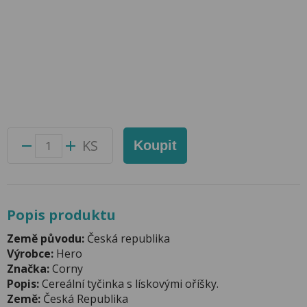
Corny Big oříšek 50g
Přidat do oblíbených produktů
Foto produktu se může od skutečnosti mírně lišit.
Balení:
24 ks
Kód produktu:
50027100
KS
Koupit
Popis produktu
Země původu:
Česká republika
Výrobce:
Hero
Značka:
Corny
Popis:
Cereální tyčinka s lískovými oříšky.
Země:
Česká Republika