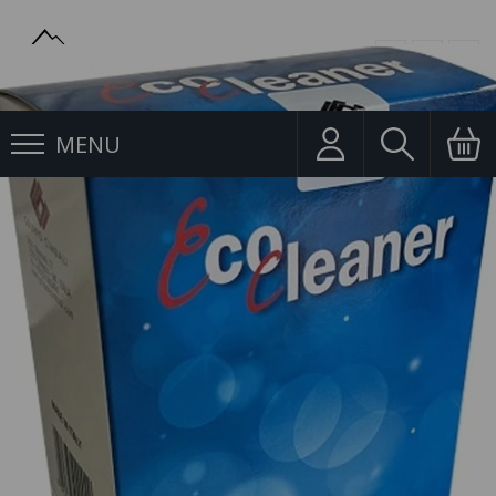
MENU
Čistící prostředky
Čistící tablety Eco Cleaner Cimbali 150ks - Delikomat