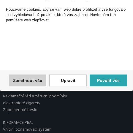
PEAL a.s.
U Plynárny 412/101
Používáme cookies, aby se vám web dobře prohlížel a vše fungovalo
101 00 Praha 10
- od vyhledávání až po akce, které vás zajímají. Navíc nám tím
pomůžete web zlepšovat.
Česká republika
Tel.: 272 774 153
E-mail: info@peal.cz
VŠE O NÁKUPU, ESHOP
Registrace
Přihlášení
Nápověda k registraci a nákupu
Zamítnout vše
Upravit
Povolit vše
Obchodní podmínky
Reklamace
Reklamační řád a záruční podmínky
elektronické cigarety
Zapomenuté heslo
INFORMACE PEAL
Vnitřní oznamovací systém