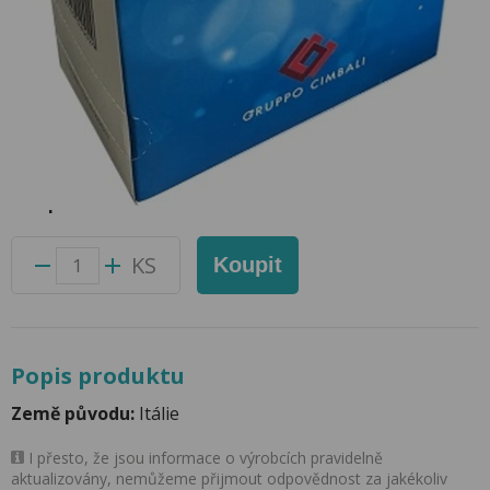
Čistící tablety Eco Cleaner Cimbali
150ks - Delikomat
Přidat do oblíbených produktů
Foto produktu se může od skutečnosti mírně lišit.
Balení:
10 ks
Kód produktu:
62096100
KS
Koupit
Popis produktu
Země původu:
Itálie
I přesto, že jsou informace o výrobcích pravidelně
aktualizovány, nemůžeme přijmout odpovědnost za jakékoliv