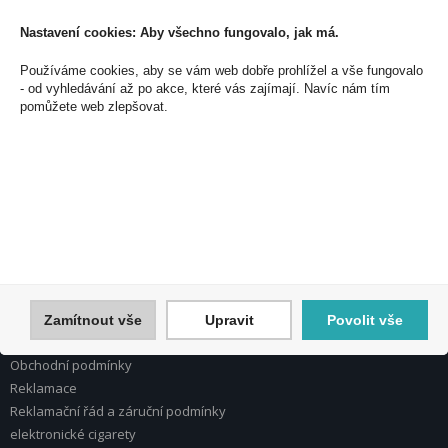
Souhlasím se zpracováním osobních údajů *
Nastavení cookies: Aby všechno fungovalo, jak má.
Používáme cookies, aby se vám web dobře prohlížel a vše fungovalo
- od vyhledávání až po akce, které vás zajímají. Navíc nám tím
PEAL a.s.
pomůžete web zlepšovat.
U Plynárny 412/101
101 00 Praha 10
Česká republika
Tel.: 272 774 153
E-mail: info@peal.cz
VŠE O NÁKUPU, ESHOP
Registrace
Přihlášení
Zamítnout vše
Upravit
Povolit vše
Nápověda k registraci a nákupu
Obchodní podmínky
Reklamace
Reklamační řád a záruční podmínky
elektronické cigarety