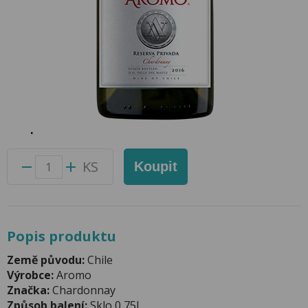
Chardonnay Private Reserve 0,75l
Aromo
Přidat do oblíbených produktů
Foto produktu se může od skutečnosti mírně lišit.
Balení:
12 ks
Kód produktu:
43015700
KS
Koupit
Popis produktu
Země původu:
Chile
Výrobce:
Aromo
Značka:
Chardonnay
Způsob balení:
Sklo 0,75l