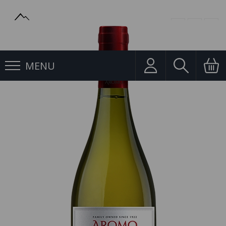
MENU
Jakostní víno
Chardonnay Private Reserve 0,75l Aromo