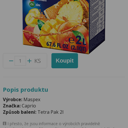
Caprio 2l Multivitamin
Přidat do oblíbených produktů
Foto produktu se může od skutečnosti mírně lišit.
Balení:
6 ks
Kód produktu:
46038100
KS
Koupit
Popis produktu
Výrobce:
Maspex
Značka:
Caprio
Způsob balení:
Tetra Pak 2l
I přesto, že jsou informace o výrobcích pravidelně