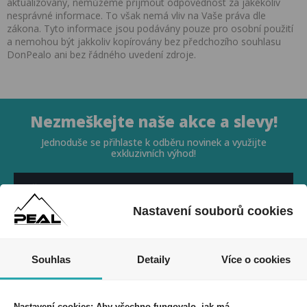
aktualizovány, nemůžeme přijmout odpovědnost za jakékoliv
nesprávné informace. To však nemá vliv na Vaše práva dle
zákona. Tyto informace jsou podávány pouze pro osobní použití
a nemohou být jakkoliv kopírovány bez předchozího souhlasu
DonPealo ani bez řádného uvedení zdroje.
Nezmeškejte naše akce a slevy!
Jednoduše se přihlaste k odběru novinek a využijte
exkluzivních výhod!
Nastavení souborů cookies
Souhlasím se zpracováním osobních údajů *
Souhlas
Detaily
Více o cookies
Nastavení cookies: Aby všechno fungovalo, jak má.