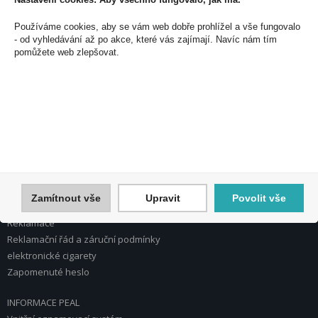
PEAL a.s.
Používáme cookies, aby se vám web dobře prohlížel a vše fungovalo
U Plynárny 412/101
- od vyhledávání až po akce, které vás zajímají. Navíc nám tím
101 00 Praha 10
pomůžete web zlepšovat.
Česká republika
Tel.: 272 774 153
E-mail: info@peal.cz
VŠE O NÁKUPU, ESHOP
Registrace
Přihlášení
Nápověda k registraci a nákupu
Zamítnout vše
Upravit
Povolit vše
Obchodní podmínky
Reklamace
Reklamační řád a záruční podmínky
elektronické cigarety
Zapomenuté heslo
INFORMACE PEAL