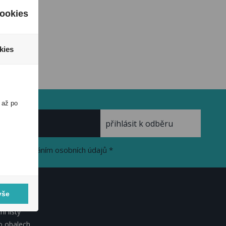
ookies
kies
 až po
se zpracováním osobních údajů *
vše
KUMENTY
í listy
o obalech