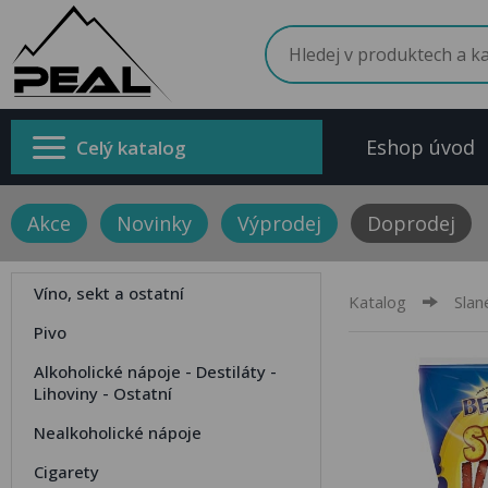
Eshop úvod
Celý katalog
Akce
Novinky
Výprodej
Doprodej
Víno, sekt a ostatní
Katalog
Slan
Pivo
Alkoholické nápoje - Destiláty -
Lihoviny - Ostatní
Nealkoholické nápoje
Cigarety