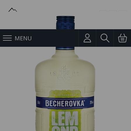
MENU
Likéry
Becherovka Lemond 0,5l 20%