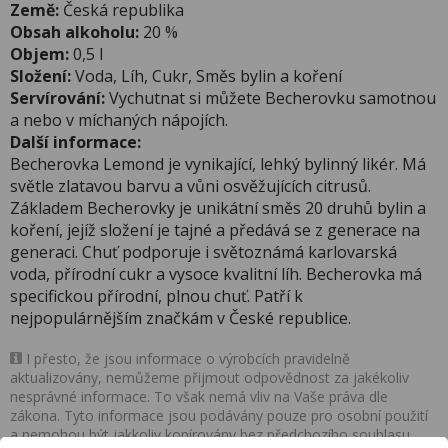
Země:
Česká republika
Obsah alkoholu:
20 %
Objem:
0,5 l
Složení:
Voda, Líh, Cukr, Směs bylin a koření
Servírování:
Vychutnat si můžete Becherovku samotnou
a nebo v míchaných nápojích.
Další informace:
Becherovka Lemond je vynikající, lehký bylinný likér. Má
světle zlatavou barvu a vůni osvěžujících citrusů.
Základem Becherovky je unikátní směs 20 druhů bylin a
koření, jejíž složení je tajné a předává se z generace na
generaci. Chuť podporuje i světoznámá karlovarská
voda, přírodní cukr a vysoce kvalitní líh. Becherovka má
specifickou přírodní, plnou chuť. Patří k
nejpopulárnějším značkám v České republice.
I přesto, že jsou informace o výrobcích pravidelně
aktualizovány, nemůžeme přijmout odpovědnost za jakékoliv
nesprávné informace. To však nemá vliv na Vaše práva dle
zákona. Tyto informace jsou podávány pouze pro osobní použití
a nemohou být jakkoliv kopírovány bez předchozího souhlasu