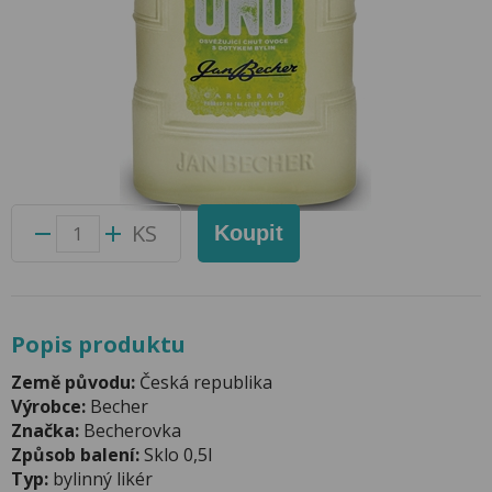
Becherovka Lemond 0,5l 20%
Přidat do oblíbených produktů
Foto produktu se může od skutečnosti mírně lišit.
Balení:
12 ks
Kód produktu:
44045100
KS
Koupit
Popis produktu
Země původu:
Česká republika
Výrobce:
Becher
Značka:
Becherovka
Způsob balení:
Sklo 0,5l
Typ:
bylinný likér