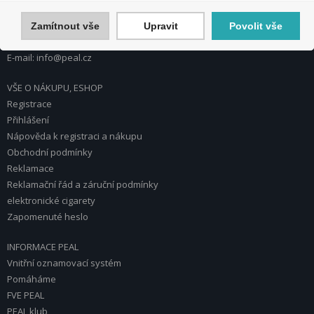
Česká republika
Zamítnout vše
Upravit
Povolit vše
Tel.: 272 774 153
E-mail: info@peal.cz
VŠE O NÁKUPU, ESHOP
Registrace
Přihlášení
Nápověda k registraci a nákupu
Obchodní podmínky
Reklamace
Reklamační řád a záruční podmínky
elektronické cigarety
Zapomenuté heslo
INFORMACE PEAL
Vnitřní oznamovací systém
Pomáháme
FVE PEAL
PEAL klub