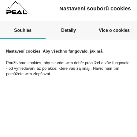
DonPealo ani bez řádného uvedení zdroje.
Nastavení souborů cookies
Nezmeškejte naše akce a slevy!
Souhlas
Detaily
Více o cookies
Jednoduše se přihlaste k odběru novinek a využijte
exkluzivních výhod!
Nastavení cookies: Aby všechno fungovalo, jak má.
Používáme cookies, aby se vám web dobře prohlížel a vše fungovalo
- od vyhledávání až po akce, které vás zajímají. Navíc nám tím
pomůžete web zlepšovat.
Souhlasím se zpracováním osobních údajů *
PEAL a.s.
U Plynárny 412/101
101 00 Praha 10