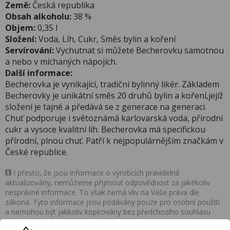
Země:
Česká republika
Obsah alkoholu:
38 %
Objem:
0,35 l
Složení:
Voda, Líh, Cukr, Směs bylin a koření
Servírování:
Vychutnat si můžete Becherovku samotnou
a nebo v míchaných nápojích.
Další informace:
Becherovka je vynikající, tradiční bylinný likér. Základem
Becherovky je unikátní směs 20 druhů bylin a koření,jejíž
složení je tajné a předává se z generace na generaci.
Chuť podporuje i světoznámá karlovarská voda, přírodní
cukr a vysoce kvalitní líh. Becherovka má specifickou
přírodní, plnou chuť. Patří k nejpopulárnějším značkám v
České republice.
I přesto, že jsou informace o výrobcích pravidelně
aktualizovány, nemůžeme přijmout odpovědnost za jakékoliv
nesprávné informace. To však nemá vliv na Vaše práva dle
zákona. Tyto informace jsou podávány pouze pro osobní použití
a nemohou být jakkoliv kopírovány bez předchozího souhlasu
DonPealo ani bez řádného uvedení zdroje.