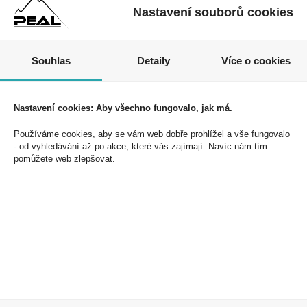
Nastavení souborů cookies
Nezmeškejte naše akce a slevy!
Souhlas
Detaily
Více o cookies
Jednoduše se přihlaste k odběru novinek a využijte
exkluzivních výhod!
Nastavení cookies: Aby všechno fungovalo, jak má.
Používáme cookies, aby se vám web dobře prohlížel a vše fungovalo
- od vyhledávání až po akce, které vás zajímají. Navíc nám tím
pomůžete web zlepšovat.
Souhlasím se zpracováním osobních údajů *
PEAL a.s.
U Plynárny 412/101
101 00 Praha 10
Česká republika