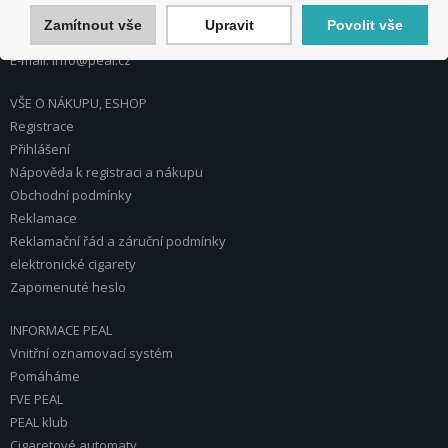
Zamítnout vše
Upravit
Povolit vše
Tel.: 272 774 153
E-mail: info@peal.cz
VŠE O NÁKUPU, ESHOP
Registrace
Přihlášení
Nápověda k registraci a nákupu
Obchodní podmínky
Reklamace
Reklamační řád a záruční podmínky
elektronické cigarety
Zapomenuté heslo
INFORMACE PEAL
Vnitřní oznamovací systém
Pomáháme
FVE PEAL
PEAL klub
Cigaretové automaty