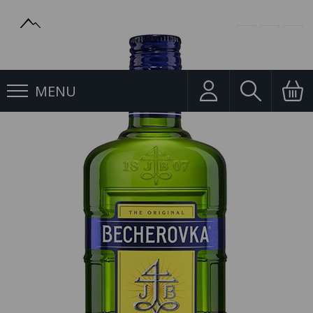
MENU
Likéry
Becherovka 0,35l 38%