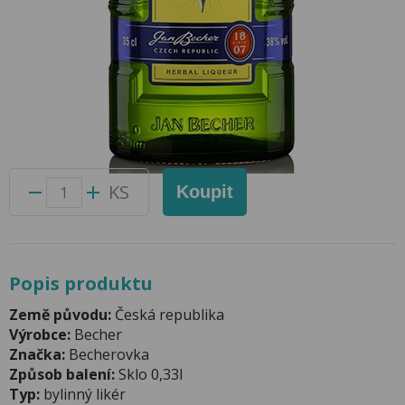
Becherovka 0,35l 38%
Přidat do oblíbených produktů
Foto produktu se může od skutečnosti mírně lišit.
Balení:
12 ks
Kód produktu:
44000400
KS
Koupit
Popis produktu
Země původu:
Česká republika
Výrobce:
Becher
Značka:
Becherovka
Způsob balení:
Sklo 0,33l
Typ:
bylinný likér