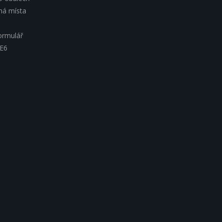
lná místa
ormulář
 E6