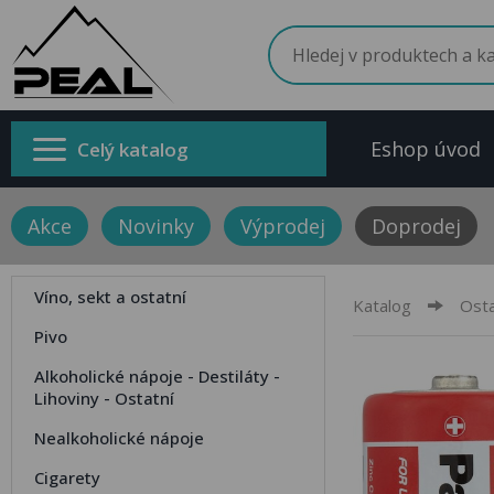
Eshop úvod
Celý katalog
Akce
Novinky
Výprodej
Doprodej
Víno, sekt a ostatní
Katalog
Osta
Pivo
Alkoholické nápoje - Destiláty -
Lihoviny - Ostatní
Nealkoholické nápoje
Cigarety