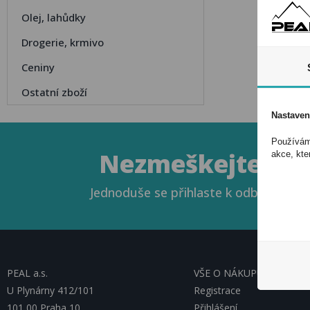
Olej, lahůdky
Drogerie, krmivo
Ceniny
Ostatní zboží
Nastaven
Používáme
Nezmeškejte naše
akce, kte
Jednoduše se přihlaste k odběru novin
PEAL a.s.
VŠE O NÁKUPU, ESHOP
U Plynárny 412/101
Registrace
101 00 Praha 10
Přihlášení