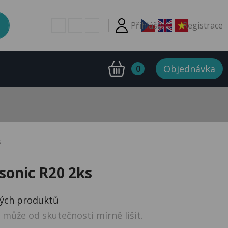
Přihlášení
Registrace
Objednávka
0
s
sonic R20 2ks
ných produktů
může od skutečnosti mírně lišit.