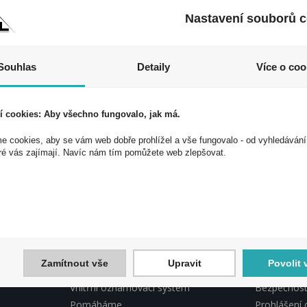
Nastavení souborů c
Souhlas
Detaily
Více o coo
í cookies: Aby všechno fungovalo, jak má.
 cookies, aby se vám web dobře prohlížel a vše fungovalo - od vyhledávání
 akce a slevy!
ré vás zajímají. Navíc nám tím pomůžete web zlepšovat.
ek a využijte exkluzivních výhod!
Souhlasím 
Zamítnout vše
Upravit
Povolit 
INFORMACE PEAL
PEAL, DO
Vnitřní oznamovací systém
Bezpečnostn
Pomáháme
Prohlášení 