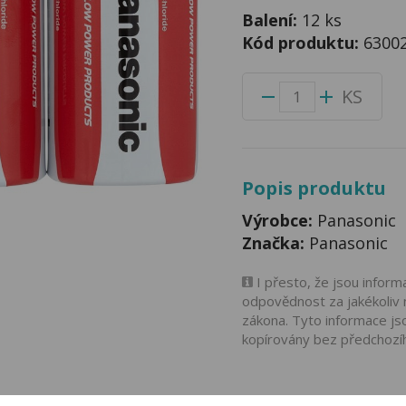
Balení:
12 ks
Kód produktu:
6300
KS
Popis produktu
Výrobce:
Panasonic
Značka:
Panasonic
I přesto, že jsou infor
odpovědnost za jakékoliv 
zákona. Tyto informace js
kopírovány bez předchozí