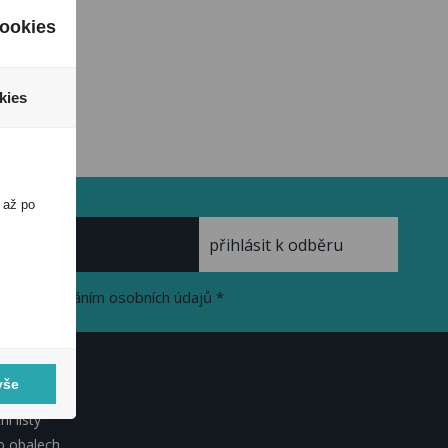
ookies
kies
 až po
se zpracováním osobních údajů *
vše
KUMENTY
í listy
o obalech