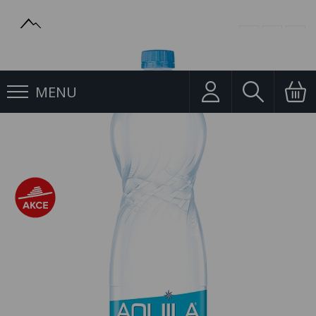
MENU
Neochucené, přírodní
Aquila Aqualinea 1,5l Neperlivá