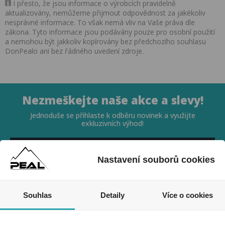
I přesto, že jsou informace o výrobcích pravidelně
aktualizovány, nemůžeme přijmout odpovědnost za jakékoliv
nesprávné informace. To však nemá vliv na Vaše práva dle
zákona. Tyto informace jsou podávány pouze pro osobní použití
a nemohou být jakkoliv kopírovány bez předchozího souhlasu
DonPealo ani bez řádného uvedení zdroje.
Nezmeškejte naše akce a slevy!
Jednoduše se přihlaste k odběru novinek a využijte
exkluzivních výhod!
Nastavení souborů cookies
Souhlas
Detaily
Více o cookies
Souhlasím se zpracováním osobních údajů *