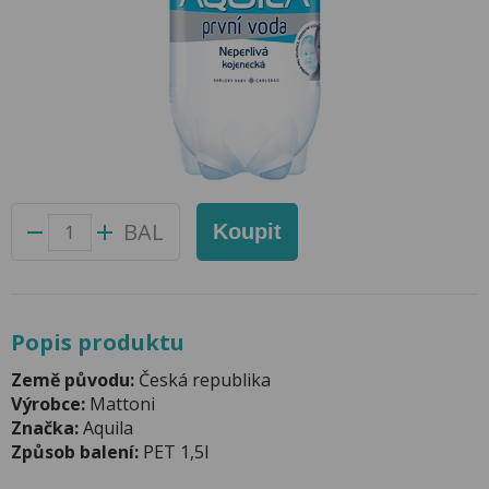
Aquila Aqualinea 1,5l Neperlivá
Přidat do oblíbených produktů
Foto produktu se může od skutečnosti mírně lišit.
Balení:
6 ks
Kód produktu:
45010500
BAL
Koupit
Popis produktu
Země původu:
Česká republika
Výrobce:
Mattoni
Značka:
Aquila
Způsob balení:
PET 1,5l