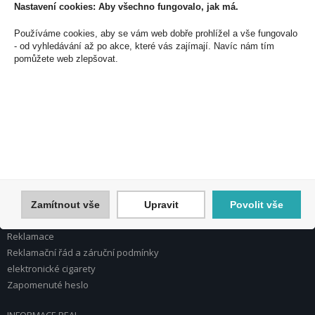
Nastavení cookies: Aby všechno fungovalo, jak má.
PEAL a.s.
Používáme cookies, aby se vám web dobře prohlížel a vše fungovalo
U Plynárny 412/101
- od vyhledávání až po akce, které vás zajímají. Navíc nám tím
pomůžete web zlepšovat.
101 00 Praha 10
Česká republika
Tel.: 272 774 153
E-mail: info@peal.cz
VŠE O NÁKUPU, ESHOP
Registrace
Přihlášení
Nápověda k registraci a nákupu
Zamítnout vše
Upravit
Povolit vše
Obchodní podmínky
Reklamace
Reklamační řád a záruční podmínky
elektronické cigarety
Zapomenuté heslo